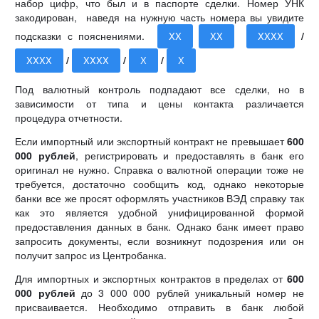
набор цифр, что был и в паспорте сделки. Номер УНК
закодирован, наведя на нужную часть номера вы увидите
подсказки с пояснениями.
/
XX
XX
XXXX
/
/
/
XXXX
XXXX
Х
Х
Под валютный контроль подпадают все сделки, но в
зависимости от типа и цены контакта различается
процедура отчетности.
Если импортный или экспортный контракт не превышает
600
000 рублей
, регистрировать и предоставлять в банк его
оригинал не нужно. Справка о валютной операции тоже не
требуется, достаточно сообщить код, однако некоторые
банки все же просят оформлять участников ВЭД справку так
как это является удобной унифицированной формой
предоставления данных в банк. Однако банк имеет право
запросить документы, если возникнут подозрения или он
получит запрос из Центробанка.
Для импортных и экспортных контрактов в пределах от
600
000 рублей
до 3 000 000 рублей уникальный номер не
присваивается. Необходимо отправить в банк любой