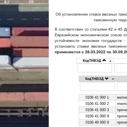
Об установлении ставок ввозных та
таможенную терри
В соответствии со статьями 42 и 45 
Евразийском экономическом союзе от
устойчивости экономик государств 
установить ставки ввозных таможе
применяется с 28.03.2022 по 30.09
КодТНВЭД
КодТНВЭД
0106 41 000 1
матки
0106 41 000 2
пчел
0106 41 000 3
прочи
0106 41 000 9
прочи
0106 49 000 9
прочи