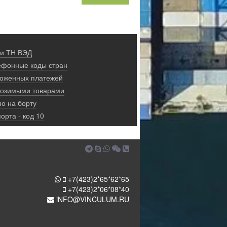
 и ТН ВЭД
ефонные коды стран
моженных платежей
ввозимыми товарами
о на борту
орта - код 10
+7(423)2*65*62*65
+7(423)2*06*08*40
iNFO@VINCULUM.RU