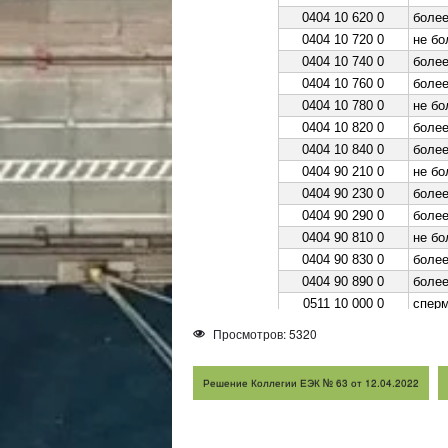
0404 10 620 0
более
0404 10 720 0
не бо
0404 10 740 0
более
0404 10 760 0
боле
0404 10 780 0
не бо
0404 10 820 0
более
0404 10 840 0
более
0404 90 210 0
не бо
0404 90 230 0
более
0404 90 290 0
более
0404 90 810 0
не бо
0404 90 830 0
более
0404 90 890 0
более
0511 10 000 0
спер
0511 99 853 9
проча
Просмотров: 5320
0701 10 000 0
семе
1 to 40
Решение Коллегии ЕЭК № 63 от 12.04.2022