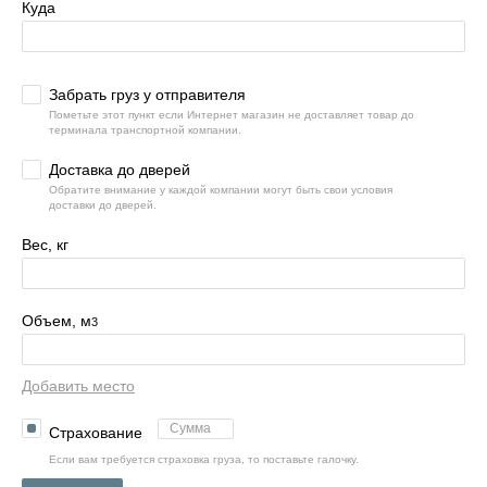
Куда
Забрать груз у отправителя
Пометьте этот пункт если Интернет магазин не доставляет товар до
терминала транспортной компании.
Доставка до дверей
Обратите внимание у каждой компании могут быть свои условия
доставки до дверей.
Вес, кг
Объем, м
3
Добавить место
Страхование
Если вам требуется страховка груза, то поставьте галочку.