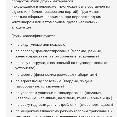
продуктов и/или других материалов,
находящийся в перевозке (груз может быть составлен из
одного или более товаров или партий). Груз может
являться сборным, например, при перевозке одним
контейнером или автомобилем грузов нескольких
владельцев.
Грузы классифицируются
по виду (живые или неживые)
по способу транспортирования (морские, речные,
железнодорожные, автомобильные, воздушные)
по весу (нагрузке, оказываемой на грузоперемещающее
устройство)
по форме (физическим размерам (габаритам))
по агрегатному состоянию (твёрдые, жидкие,
газообразные, плазменные)
по условиям упаковки и складирования (штучные,
навалочные, насыпные, наливные, контейнерные и др.)
по сроку годности для употребления (скоропортящиеся)
по микроклиматическому режиму (особые требования к
температуре, влажности, давлению, составу атмосферы,