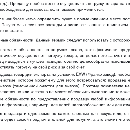
 т.д.). Продавцу необязательно осуществлять погрузку товара на 
необходимые для вывоза, если таковые применяются.
я наиболее четко определить пункт в поименованном месте постав
 Покупатель несет все-расходы и риски, связанные с принятием 
те поставки.
ые обязанности. Данный термин следует использовать с осторожно
упателем обязанность по погрузке товара, хотя фактически про
ически осуществляет погрузку товара, он делает это за счет и на
ец находится в лучшей позиции, обычно целесообразно использов
влять погрузку на свой риск и за свой счет.
авца товар для экспорта на условиях EXW (Франко завод), необх
действие, которое может ему для этого потребоваться: продавец 
воза (таможенной очистки для вывоза). Поэтому покупателю не
средственно или косвенно не может обеспечить выполнение тамож
ые обязанности по предоставлению продавцу любой информации
я информация, например, для целей налогообложения или для отч
 продавца и одновременно самые сложные для покупателя, с то
а будет самой предпочтительной для покупки, а это значит что 