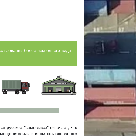
пользовании более чем одного вида
тся русское "самовывоз" означает, что
помещениях или в ином согласованном