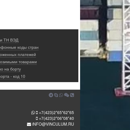
формации, как это предусмотрено в
 и ТН ВЭД
ефонные коды стран
моженных платежей
ввозимыми товарами
о на борту
орта - код 10
+7(423)2*65*62*65
+7(423)2*06*08*40
iNFO@VINCULUM.RU