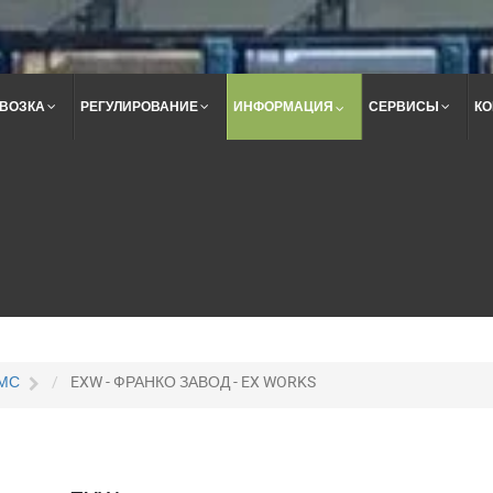
ВОЗКА
РЕГУЛИРОВАНИЕ
ИНФОРМАЦИЯ
СЕРВИСЫ
КО
Поиск
по
сайту
МС
EXW - ФРАНКО ЗАВОД - EX WORKS