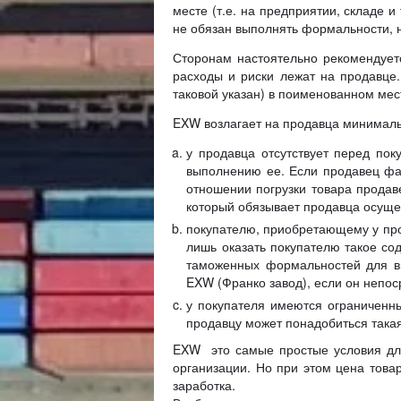
месте (т.е. на предприятии, складе и
не обязан выполнять формальности, 
Сторонам настоятельно рекомендуетс
расходы и риски лежат на продавце.
таковой указан) в поименованном мес
EXW возлагает на продавца минимальн
у продавца отсутствует перед пок
выполнению ее. Если продавец факт
отношении погрузки товара продав
который обязывает продавца осущест
покупателю, приобретающему у прод
лишь оказать покупателю такое со
таможенных формальностей для вы
EXW (Франко завод), если он непо
у покупателя имеются ограниченн
продавцу может понадобиться така
EXW это самые простые условия для
организации. Но при этом цена товар
заработка.