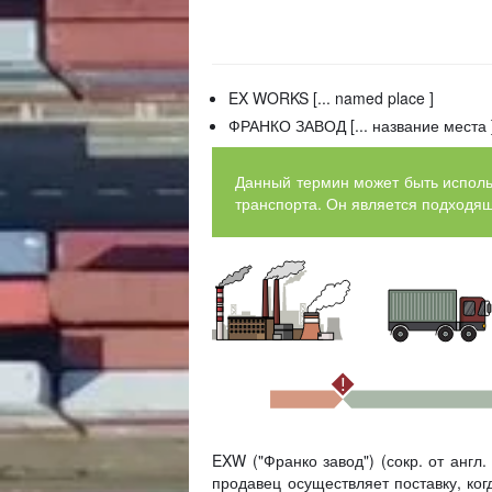
EX WORKS [... named place ]
ФРАНКО ЗАВОД [... название места 
Данный термин может быть использ
транспорта. Он является подходящ
!
EXW ("Франко завод") (сокр. от англ.
продавец осуществляет поставку, ко