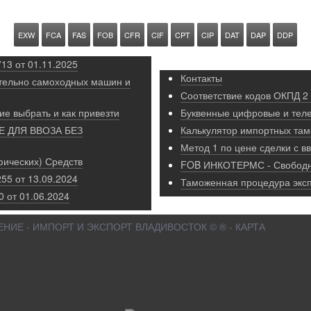
получении документов и ин
адлежащим образом.
пункте А10.
EXW
FCA
FAS
FOB
CFR
CIF
CPT
CIP
DAT
DAP
DDP
13 от 01.11.2025
Контакты
тельно самоходных машин и
Соответствие кодов ОКПД 2
ие выбрать и как привезти
Буквенные цифровые и тел
 ДЛЯ ВВОЗА БЕЗ
Калькулятор импортных та
Метод 1 по цене сделки с 
ических) Средств
FOB ИНКОТЕРМС - Свободн
55 от 13.09.2024
Таможенная процедура эксп
 от 01.06.2024
НИЕ - ИМПОРТ И ЭКСПОРТ ВЛАДИВОСТОК © ® - КАРТА