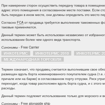
При намерении сторон осуществить передачу товара в помещени
адрес этого помещения в согласованном месте поставки. Если ст
быть передан в ином месте, они должны определить это место пе
Согласно
FCA
от продавца требуется выполнение таможенных фо
таковые применяются.
Данный термин может быть использован независимо от избранного
использовании более чем одного вида транспорта.
Синонимы
- Free Carrier
ИНКОТЕРМС
ИНКОТЕРМС 2010
ИНКОТЕРМС 2
МЕЖДУНАРОДНАЯ ТОРГОВЛЯ
Термин означает, что продавец считается выполнившим свое обяза
размещен вдоль борта номинированного покупателем судна (т.е. 
причале или на барже) в согласованном порту отгрузки. Риск утр
переходит, когда товар расположен вдоль борта судна, и с этого 
расходы.
Данный термин подлежит использованию только для морского и вн
Синонимы
- Free alongside ship