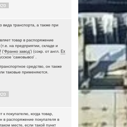
020
 вида транспорта, а также при
авляет товар в распоряжение
т.е. на предприятии, складе и
W
('
Франко завод
') (сокр. от англ.
Ex
сское 'самовывоз' .
транспортное средство, он также
сли таковые применяются.
020
т к покупателю, когда товар,
н в распоряжение покупателя в
аком месте, если такой пункт