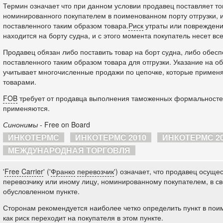
Термин означает что при данном условии продавец поставляет то
номинированного покупателем в поименованном порту отгрузки, 
поставленного таким образом товара.
Риск
утраты или повреждения
находится на борту судна, и с этого момента покупатель несет вс
Продавец обязан либо поставить товар на борт судна, либо обес
поставленного таким образом товара для отгрузки. Указание на о
учитывает многочисленные продажи по цепочке, которые применя
товарами.
FOB
требует от продавца выполнения таможенных формальностей
применяются.
Синонимы
- Free on Board
ИНКОТЕРМС
ИНКОТЕРМС 2010
ИНКОТЕРМС 2
МЕЖДУНАРОДНАЯ ТОРГОВЛЯ
'
Free Carrier
' ('
Франко
перевозчик
') означает, что продавец осуще
перевозчику или иному лицу, номинированному покупателем, в с
обусловленном пункте.
Сторонам рекомендуется наиболее четко определить пункт в пои
как риск переходит на покупателя в этом пункте.