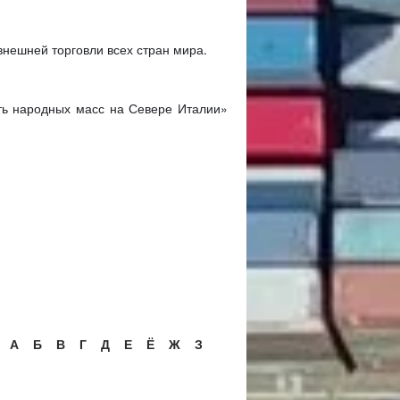
нешней торговли всех стран мира.
сть народных масс на Севере Италии»
А
Б
В
Г
Д
Е
Ё
Ж
З