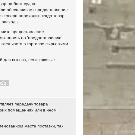
вар на борт судна,
или обеспечивает предоставление
 товара переходит, когда товар
е расходы.
печить предоставление
бязанность по 'предоставлению'
ются часто в торговле сырьевыми
 для вывоза, если таковые
020
ствляет передачу товара
воих помещениях или в ином
менованном месте поставки, так