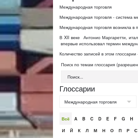
Международная торговля
Международная торговля - система м
Международная торговля возникла в п
В XII веке Антонио Маргаретти, ита
впервые использовал термин междун
Количество записей в этом глоссарии -
Поиск по темам глоссария (разреше
Глоссарии
Всё
A
B
C
D
E
F
G
H
И
Й
К
Л
М
Н
О
П
Р
С