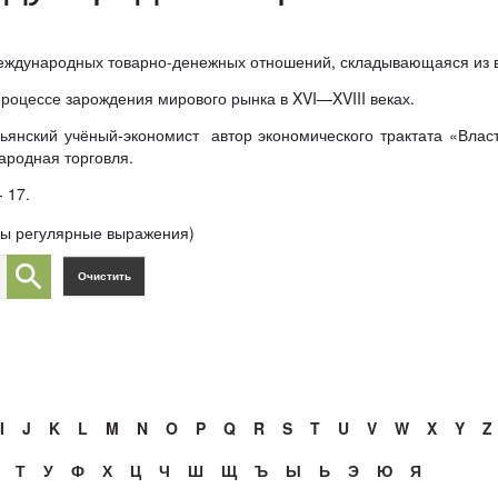
еждународных товарно-денежных отношений, складывающаяся из в
роцессе зарождения мирового рынка в XVI—XVIII веках.
льянский учёный-экономист автор экономического трактата «Вла
ародная торговля.
 17.
ны регулярные выражения)
I
J
K
L
M
N
O
P
Q
R
S
T
U
V
W
X
Y
Z
Т
У
Ф
Х
Ц
Ч
Ш
Щ
Ъ
Ы
Ь
Э
Ю
Я