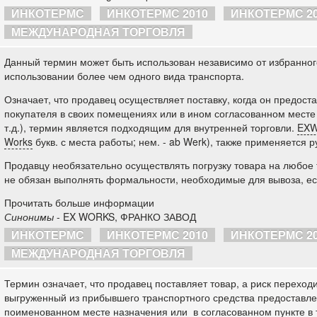
ИНКОТЕРМС
ИНКОТЕРМС 2010
ИНКОТЕРМС 2
МЕЖДУНАРОДНАЯ ТОРГОВЛЯ
Данный термин может быть использован независимо от избранного
использовании более чем одного вида транспорта.
Означает, что продавец осуществляет поставку, когда он предост
покупателя в своих помещениях или в ином согласованном месте (
т.д.), термин является подходящим для внутренней торговли.
EX
Works
букв. с места работы; нем. - ab Werk), также применяется ру
Продавцу необязательно осуществлять погрузку товара на любое 
не обязан выполнять формальности, необходимые для вывоза, е
Прочитать больше информации
Синонимы
- EX WORKS, ФРАНКО ЗАВОД
ИНКОТЕРМС
ИНКОТЕРМС 2010
ИНКОТЕРМС 2
МЕЖДУНАРОДНАЯ ТОРГОВЛЯ
Термин означает, что продавец поставляет товар, а риск переходи
выгруженный из прибывшего транспортного средства предоставле
поименованном месте назначения или в согласованном пункте в т