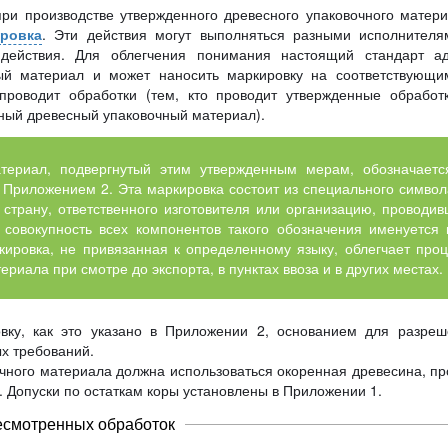
ри производстве утвержденного древесного упаковочного матер
ровка
. Эти действия могут выполняться разными исполнител
действия. Для облегчения понимания настоящий стандарт ад
ный материал и может наносить маркировку на соответствующ
 проводит обработки (тем, кто проводит утвержденные обработ
ный древесный упаковочный материал).
териал, подвергнутый этим утвержденным мерам, обозначает
с Приложением 2. Эта маркировка состоит из специального символ
страну, ответственного изготовителя или организацию, проводи
у совокупность всех компонентов такого обозначения именуется
ировка, не привязанная к определенному языку, облегчает проц
ериала при смотре до экспорта, в пунктах ввоза и в других местах.
вку, как это указано в Приложении 2, основанием для разреше
х требований.
очного материала должна использоваться окоренная древесина, п
. Допуски по остаткам коры установлены в Приложении 1.
есмотренных обработок