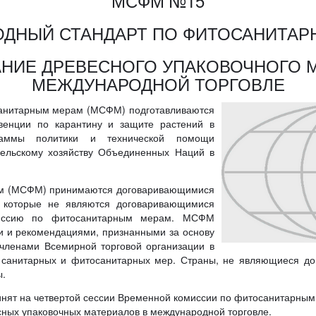
МСФМ №15
ДНЫЙ СТАНДАРТ ПО ФИТОСАНИТА
НИЕ ДРЕВЕСНОГО УПАКОВОЧНОГО 
МЕЖДУНАРОДНОЙ ТОРГОВЛЕ
анитарным мерам (МСФМ) подготавливаются
венции по карантину и защите растений в
раммы политики и технической помощи
сельскому хозяйству Объединенных Наций в
ам (МСФМ) принимаются договаривающимися
которые не являются договаривающимися
миссию по фитосанитарным мерам. МСФМ
и и рекомендациями, признанными за основу
членами Всемирной торговой организации в
санитарных и фитосанитарных мер. Страны, не являющиеся д
ы.
нят на четвертой сессии Временной комиссии по фитосанитарным 
сных упаковочных материалов в международной торговле.