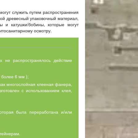
могут служить путем распространения
кой древесный упаковочный материал,
ы и катушки/бобины, которые могут
фитосанитарному осмотру.
х не распространялось действие
более 6 мм );
 как многослойная клееная фанера,
готовлен с использованием клея,
которая была переработана и/или
тейнерам.