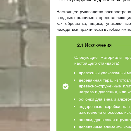
Настоящее руководство распространя
вредных организмов, представляющих
как обрешетка, ящики, упаковочны
находиться практически в любых импо
2.1 Исключения
Следующие материалы пред
настоящего стандарта:
древесный упаковочный ма
деревянная тара, изготов
древесно-стружечные пли
нагрева и давления, или к
бочонки для вина и алкого
подарочные коробки для 
изготовлена способом, и
опилки, древесная стружка
деревянные элементы конс