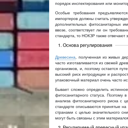
порядок инспектирования или монитор
Особые требования предъявляются
импортеров должны считать утвержде
дополнительных фитосанитарных имп
ввозе, соответствует ли он требова
стандарта, то НОКЗР также отвечают 
1. Основа регулирования
Древесина
, полученная из живых де
часто изготавливается из свежей др
организмов, и, поэтому остается пу
высокий риск интродукции и распрос
упаковочный материал очень часто ис
Бывает сложно определить истинное
фитосанитарного статуса. Поэтому 
анализа фитосанитарного риска с 
стандарте описываются принятые на 
странами с целью значительного сн
могут быть связаны с этим материало
2. Регулируемый древесный уп