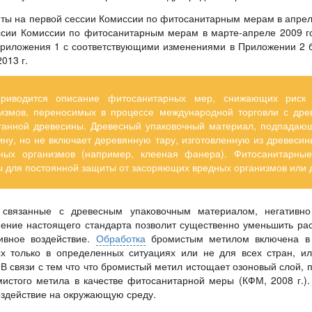
ты на первой сессии Комиссии по фитосанитарным мерам в апре
ссии Комиссии по фитосанитарным мерам в марте-апреле 2009 го
иложения 1 с соответствующими изменениями в Приложении 2 б
013 г.
риводится описание фитосанитарных мер, снижающих риск 
измов, переносимых в процессе международной торговли с др
танной древесины. Древесный упаковочный материал, подпадающи
ну, но не включает деревянную тару, изготовленную из древесин
ных организмов (например, клееная фанера). Фитосанитарн
ы для постоянной защиты от засоряющих вредных организмов или д
, связанные с древесным упаковочным материалом, негативно
ение настоящего стандарта позволит существенно уменьшить ра
тивное воздействие.
Обработка
бромистым метилом включена в э
ых только в определенных ситуациях или не для всех стран, ил
 В связи с тем что что бромистый метил истощает озоновый слой,
истого метила в качестве фитосанитарной меры (КФМ, 2008 г.).
здействие на окружающую среду.