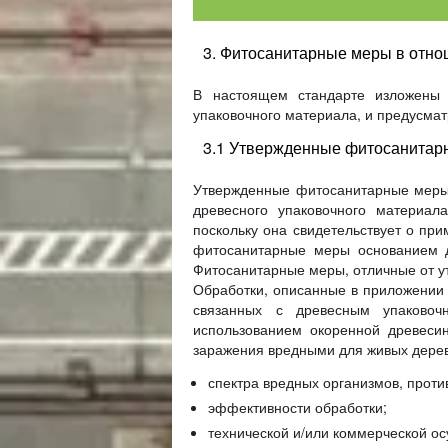
3. Фитосанитарные меры в отно
В настоящем стандарте изложены 
упаковочного материала, и предусма
3.1 Утвержденные фитосанита
Утвержденные фитосанитарные меры, 
древесного упаковочного материал
поскольку она свидетельствует о пр
фитосанитарные меры основанием д
Фитосанитарные меры, отличные от у
Обработки, описанные в приложении 
связанных с древесным упаковоч
использованием окоренной древесин
заражения вредными для живых дерев
спектра вредных организмов, проти
эффективности обработки;
технической и/или коммерческой о