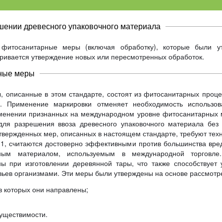
шении древесного упаковочного материала
фитосанитарные меры (включая обработку), которые были у
тривается утверждение новых или пересмотренных обработок.
рные меры
описанные в этом стандарте, состоят из фитосанитарных проце
а. Применение маркировки отменяет необходимость использов
именении признанных на международном уровне фитосанитарных 
ля разрешения ввоза древесного упаковочного материала без 
твержденных мер, описанных в настоящем стандарте, требуют техн
1, считаются достоверно эффективными против большинства вре
ным материалом, используемым в международной торговле
ы при изготовлении деревянной тары, что также способствует
ьев организмами. Эти меры были утверждены на основе рассмотр
в которых они направлены;
существимости.