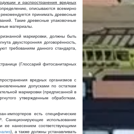
одукции и распространения вредных
 определению, описываются всемирно
рекомендуется принимать древесные
ваний. Такие древесные упаковочные
чные материалы.
ризнанной маркировки, должны быть
гнута двухсторонняя договорённость,
уют требованиям данного стандарта,
транице (Глоссарий фитосанитарных
пространения вредных организмов с
ановленными допусками по остаткам
ательной маркировки (предписанной в
ргнутого утвержденным обработкам.
ран-импортеров есть специфические
Р. Санкционирующие использование
 и ее нанесением соответствующими
нализ
), а также должны устанавливать