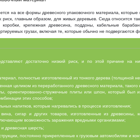
ется на все формы древесного упаковочного материала, которые 
 риск, главным образом, для живых деревьев. Сюда относится та
е коробки, крепежная древесина, поддоны, кабельные барабан
ртируемых грузах, включая те, которые обычно не подвергаются 
ставляют достаточно низкий риск, и по этой причине на ни
териал, полностью изготовленный из тонкого дерева (толщиной не 
ленная целиком из переработанного древесного материала, такого
ты, ориентированно-стружечные плиты или шпон, который был из
омбинации этих способов;
льных напитков, которые нагревались в процессе изготовления;
вина, сигар и других товаров, изготовленные из древесины, 
сключающим возможность заражения вредными организмами;
 и древесная шерсть;
трукции, постоянно прикрепленные к грузовым автомобилям и кон