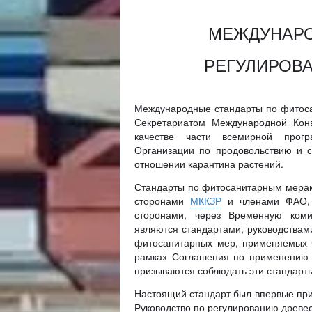
МЕЖДУНАРО
РЕГУЛИРОВА
Международные стандарты по фитос
Секретариатом Международной Кон
качестве части всемирной прог
Организации по продовольствию и 
отношении карантина растений.
Стандарты по фитосанитарным мер
сторонами
МККЗР
и членами ФАО, 
сторонами, через Временную ко
являются стандартами, руководствам
фитосанитарных мер, применяемых 
рамках Соглашения по применению 
призываются соблюдать эти стандарт
Настоящий стандарт был впервые при
Руководство по регулированию древе