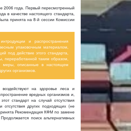
ле 2006 года. Первый пересмотренный
да в качестве настоящего стандарта,
ыла принята на 8-й сессии Комиссии
интродукции и распространения
евесным упаковочным материалом,
й под действие этого стандарта,
ы, переработанной таким образом,
ые меры, описанные в настоящем
ругих организмов.
 воздействуют на здоровье леса и
спространение вредных организмов и,
тот стандарт на случай отсутствия
и отсутствия других подходящих (не
 принята Рекомендация КФМ по замене
 Продолжается поиск альтернативных