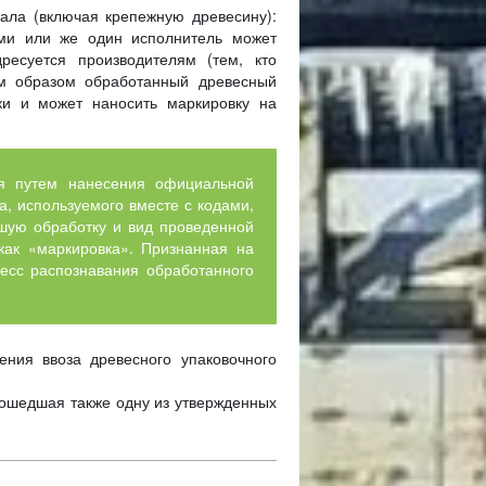
иала (включая крепежную древесину):
ями или же один исполнитель может
ресуется производителям (тем, кто
им образом обработанный древесный
ки и может наносить маркировку на
ся путем нанесения официальной
а, используемого вместе с кодами,
вшую обработку и вид проведенной
 как «маркировка». Признанная на
есс распознавания обработанного
ния ввоза древесного упаковочного
рошедшая также одну из утвержденных