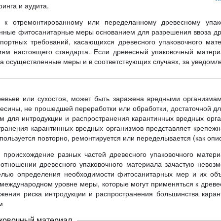
инга и аудита.
 к отремонтированному или переделанному древесному упак
нные фитосанитарные меры основанием для разрешения ввоза др
ортных требований, касающихся древесного упаковочного мате
ниям настоящего стандарта. Если древесный упаковочный матер
за осуществленные меры и в соответствующих случаях, за уведомле
ревьев или сухостоя, может быть заражена вредными организма
евесины, не прошедшей переработки или обработки, достаточной д
тем для интродукции и распространения карантинных вредных орга
транения карантинных вредных организмов представляет крепежн
пользуется повторно, ремонтируется или переделывается (как опис
 происхождение разных частей древесного упаковочного материа
в отношении древесного упаковочного материала зачастую невоз
целью определения необходимости фитосанитарных мер и их объ
международном уровне меры, которые могут применяться к древ
ижения риска интродукции и распространения большинства каран
м
аковочный материал