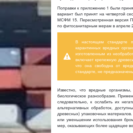
Поправки к приложению 1 были приня
вариант был принят на четвертой се
МСФМ 15. Пересмотренная версия Пр
по фитосанитарным мерам в апреле 2
В настоящем стандарте п
карантинных вредных орган
изготовленным из необрабо
включает крепежную древеси
что она свободна от вред
стандарте, не предназначен
Известно, что вредные организмы
биологическое разнообразие. Примен
следовательно, к ослабить их нега
альтернативных обработок, доступн
древесных) упаковочных материалов.
или уменьшении использования бром
мер, оказывающих более щадящее во