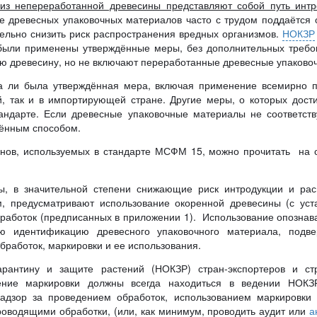
из непереработанной древесины представляют собой путь интр
е древесных упаковочных материалов часто с трудом поддаётся
ельно снизить риск распространения вредных организмов.
НОКЗР
были применены утверждённые меры, без дополнительных требо
ю древесину, но не включают переработанные древесные упаково
а ли была утверждённая мера, включая применение всемирно п
, так и в импортирующей стране. Другие меры, о которых дости
андарте. Если древесные упаковочные материалы не соответств
дённым способом.
нов, используемых в стандарте МСФМ 15, можно прочитать на с
, в значительной степени снижающие риск интродукции и рас
, предусматривают использование окоренной древесины (с уст
работок (предписанных в приложении 1). Использование опознав
ю идентификацию древесного упаковочного материала, подве
бработок, маркировки и ее использования.
рантину и защите растений (НОКЗР) стран-экспортеров и ст
сение маркировки должны всегда находиться в ведении НОКЗ
надзор за проведением обработок, использованием маркировки
роводящими обработки, (или, как минимум, проводить аудит или
а