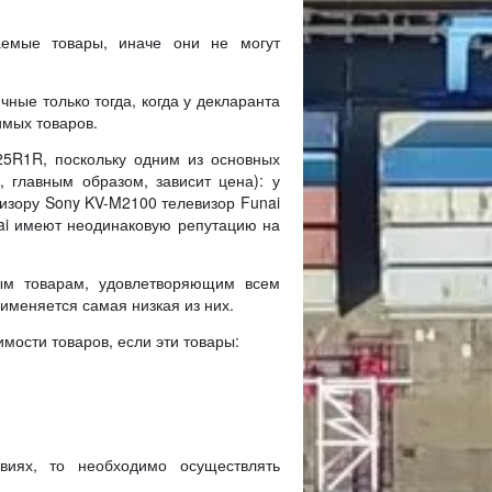
аемые товары, иначе они не могут
ные только тогда, когда у декларанта
имых товаров.
5R1R, поскольку одним из основных
, главным образом, зависит цена): у
визору Sony KV-M2100 телевизор Funai
nai имеют неодинаковую репутацию на
ым товарам, удовлетворяющим всем
именяется самая низкая из них.
мости товаров, если эти товары:
виях, то необходимо осуществлять