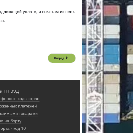
одлежащей уплате, и вычетам из нее).
ся.
Вперед
 и ТН ВЭД
ефонные коды стран
моженных платежей
ввозимыми товарами
о на борту
орта - код 10