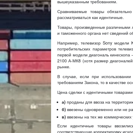
вышеуказанным требованиям.
Сравниваемые товары обязательно
рассматриваться как идентичные.
Товары, произведенные различными ли
и таможенного органа нет сведений о
Например, телевизор Sony модели 
потребительских параметров телевиз
первой модели диагональ кинескопа –
2100 А-МК8 (хотя размер диагоналей
рынке.
В случае, если при использовани
требованиям Закона, то в качестве о
Цена сделки с идентичными товарами 
а)
проданы для ввоза на территори
б)
ввезены одновременно или не ран
в)
ввезены на тех же коммерческих 
Если идентичные товары ввозилис
соответствующую корректировку исхо