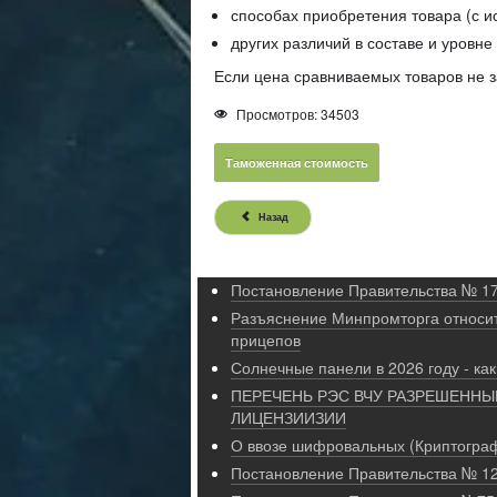
способах приобретения товара (с и
других различий в составе и уровн
Если цена сравниваемых товаров не з
Просмотров: 34503
Таможенная стоимость
Назад
Постановление Правительства № 17
Разъяснение Минпромторга относи
прицепов
Солнечные панели в 2026 году - как
ПЕРЕЧЕНЬ РЭС ВЧУ РАЗРЕШЕННЫЕ
ЛИЦЕНЗИИЗИИ
О ввозе шифровальных (Криптограф
Постановление Правительства № 12