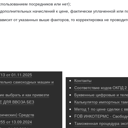
спользованием посредников или нет);
е дополнительных начислений к цене, фактически уплаченной или п
ависит от указанных выше факторов, то корректировка не проводит
13 от 01.11.2025
Контакты
тельно самоходных машин и
Соответствие кодов ОКПД 2
ие выбрать и как привезти
Буквенные цифровые и тел
 ДЛЯ ВВОЗА БЕЗ
Калькулятор импортных та
Метод 1 по цене сделки с 
ических) Средств
FOB ИНКОТЕРМС - Свободн
55 от 13.09.2024
Таможенная процедура эксп