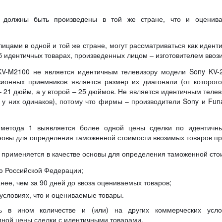
 должны быть произведены в той же стране, что и оценив
цами в одной и той же стране, могут рассматриваться как идентич
б идентичных товарах, произведенных лицом – изготовителем ввоз
KV-M2100 не является идентичным телевизору модели Sony KV-2
ионных приемников является размер их диагонали (от которого
 21 дюйм, а у второй – 25 дюймов. Не является идентичным теле
 у них одинаков), потому что фирмы – производители Sony и Fu
и метода 1 выявляется более одной цены сделки по идентичн
сновы для определения таможенной стоимости ввозимых товаров пр
применяется в качестве основы для определения таможенной стои
ю Российской Федерации;
ее, чем за 90 дней до ввоза оцениваемых товаров;
условиях, что и оцениваемые товары.
ь в ином количестве и (или) на других коммерческих усло
дной цены сделки с идентичными товарами.