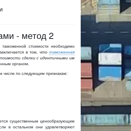
и
ми - метод 2
я таможенной стоимости необходимо
 заключается в том,
что
таможенная
стоимости сделки с идентичными им
енным органом.
ом числе по следующим признакам:
вляется существенным ценообразующим
сли в остальном они удовлетворяют