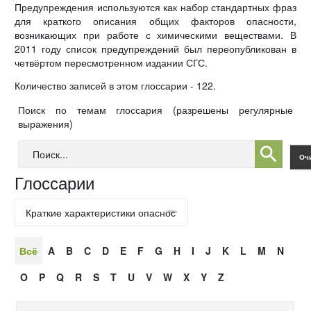
Предупреждения используются как набор стандартных фраз
для краткого описания общих факторов опасности,
возникающих при работе с химическими веществами. В
2011 году список предупреждений был переопубликован в
четвёртом пересмотренном издании СГС.
Количество записей в этом глоссарии - 122.
Поиск по темам глоссария (разрешены регулярные
выражения)
Глоссарии
Всё
A
B
C
D
E
F
G
H
I
J
K
L
M
N
O
P
Q
R
S
T
U
V
W
X
Y
Z