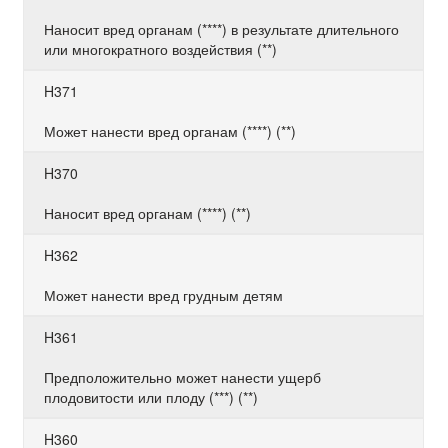
Наносит вред органам (****) в результате длительного
или многократного воздействия (**)
H371
Может нанести вред органам (****) (**)
H370
Наносит вред органам (****) (**)
H362
Может нанести вред грудным детям
H361
Предположительно может нанести ущерб
плодовитости или плоду (***) (**)
H360