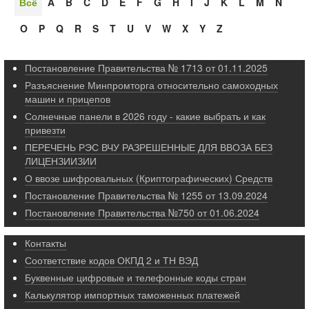
Всё
A
B
C
D
E
F
G
H
I
J
K
L
M
N
O
P
Q
R
S
T
U
V
W
X
Y
Z
Постановление Правительства № 1713 от 01.11.2025
Разъяснение Минпромторга относительно самоходных
машин и прицепов
Солнечные панели в 2026 году - какие выбрать и как
привезти
ПЕРЕЧЕНЬ РЭС ВЧУ РАЗРЕШЕННЫЕ ДЛЯ ВВОЗА БЕЗ
ЛИЦЕНЗИИЗИИ
О ввозе шифровальных (Криптографических) Средств
Постановление Правительства № 1255 от 13.09.2024
Постановление Правительства №750 от 01.06.2024
Контакты
Соответствие кодов ОКПД 2 и ТН ВЭД
Буквенные цифровые и телефонные коды стран
Калькулятор импортных таможенных платежей