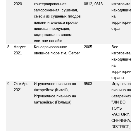
2020
консервированная,
0812, 0813
изготовите
замороженная, сушеная,
находящи
смеси из сушеных плодов
на
папайи и ананаса прочая
территори
пищевая продукция,
стран
содержащая в своем
составе папайю
8
Август
Консервированное
2005
Вес
2021
овощное пюре т.м. Gerber
изготовите
находящи
на
территори
страны
9
Октябрь
Игрушечное пианино на
9503
Игрушечно
2021
батарейках (Китай),
пианино н
Игрушечное пианино на
батарейка
батарейках (Польша)
"JIN ВО
TOYS
FACTORY,
CHENGHA
DISTRICT,