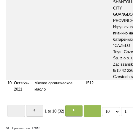
SHANTOU
CITY,
GUANGDO
PROVINCE
Игрушечно
пианино н
батарейка
"CAZELO
Toys, Gaze
Sp. z.o.o. u
Zaciszans
9/19 42-22
Czestocho
10
Октябрь
Мягкое органическое
1512
2021
масло
1 to 10 (32)
Просмотров: 17010