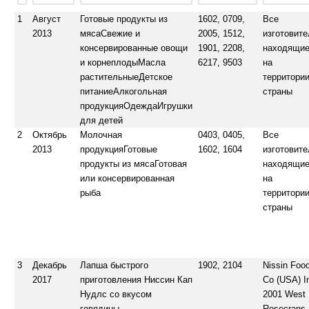
1
Август
Готовые продукты из
1602, 0709,
Все
2013
мясаСвежие и
2005, 1512,
изготовите
консервированные овощи
1901, 2208,
находящи
и корнеплодыМасла
6217, 9503
на
растительныеДетское
территори
питаниеАлкогольная
страны
продукцияОдеждаИгрушки
для детей
2
Октябрь
Молочная
0403, 0405,
Все
2013
продукцияГотовые
1602, 1604
изготовите
продукты из мясаГотовая
находящи
или консервированная
на
рыба
территори
страны
3
Декабрь
Лапша быстрого
1902, 2104
Nissin Foo
2017
приготовления Ниссин Кап
Со (USA) I
Нудлс со вкусом
2001 West
говядины
Rosecrans