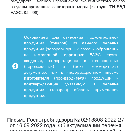
государств - членов Евразийского экономического союза
введены временные санитарные меры (из групп ТН ВЭД
ЕАЭС: 02 - 96).
Основанием для отнесения подконтрольной
продукции (товаров) из данного перечня
продукции (товаров) при их ввозе и обращении
на таможенной территории ЕАЭС служат
сведения, содержащиеся в транспортных
(перевозочных) и (или) коммерческих
документах, или в информационном письме
изготовителя (производителя) продукции и
подтверждающие указанную в перечне
продукции (товаров) область применения
продукции.
Письмо Роспотребнадзора № 02/18808-2022-27
от 16.09.2022 года. Об актуализации перечня
временных санитарных мер и ограничений, а