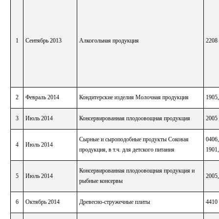
1
Сентябрь 2013
Алкогольная продукция
2208
2
Февраль 2014
Кондитерские изделия Молочная продукция
1905,
3
Июль 2014
Консервированная плодоовощная продукция
2005
Сырные и сыроподобные продукты Соковая
0406,
4
Июль 2014
продукция, в т.ч. для детского питания
1901
Консервированная плодоовощная продукция и
5
Июль 2014
2005
рыбные консервы
6
Октябрь 2014
Древесно-стружечные плиты
4410