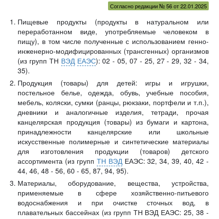
Согласно редакции № 56 от 22.01.2025
Пищевые продукты (продукты в натуральном или
переработанном виде, употребляемые человеком в
пищу), в том числе полученные с использованием генно-
инженерно-модифицированных (трансгенных) организмов
(из групп ТН
ВЭД
ЕАЭС
): 02 - 05, 07 - 25, 27 - 29, 32 - 34,
35).
Продукция (товары) для детей: игры и игрушки,
постельное белье, одежда, обувь, учебные пособия,
мебель, коляски, сумки (ранцы, рюкзаки, портфели и т.п.),
дневники и аналогичные изделия, тетради, прочая
канцелярская продукция (товары) из бумаги и картона,
принадлежности канцелярские или школьные
искусственные полимерные и синтетические материалы
для изготовления продукции (товаров) детского
ассортимента (из групп
ТН ВЭД
ЕАЭС: 32, 34, 39, 40, 42 -
44, 46, 48 - 56, 60 - 65, 87, 94, 95).
Материалы, оборудование, вещества, устройства,
применяемые в сфере хозяйственно-питьевого
водоснабжения и при очистке сточных вод, в
плавательных бассейнах (из групп ТН ВЭД ЕАЭС: 25, 38 -