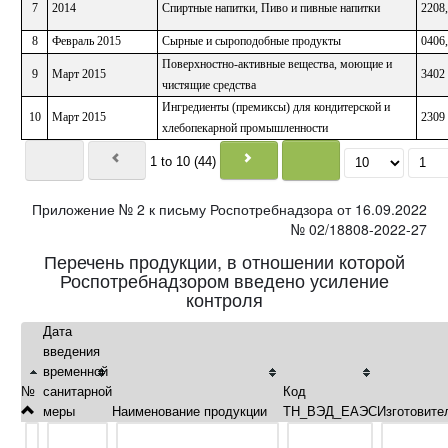
7
2014
Спиртные напитки, Пиво и пивные напитки
2208,
8
Февраль 2015
Сырные и сыроподобные продукты
0406,
Поверхностно-активные вещества, моющие и
9
Март 2015
3402
чистящие средства
Ингредиенты (премиксы) для кондитерской и
10
Март 2015
2309
хлебопекарной промышленности
1 to 10 (44)
Приложение № 2 к письму Роспотребнадзора от 16.09.2022
№ 02/18808-2022-27
Перечень продукции, в отношении которой
Роспотребнадзором введено усиление
контроля
Дата
введения
временной
№
санитарной
Код
меры
Наименование продукции
ТН_ВЭД_ЕАЭС
Изготовите