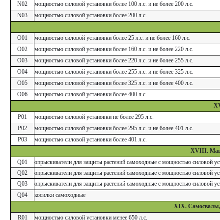
N02
мощностью силовой установки более 100 л.с. и не более 200 л.с.
N03
мощностью силовой установки более 200 л.с.
O01
мощностью силовой установки более 25 л.с. и не более 160 л.с.
O02
мощностью силовой установки более 160 л.с. и не более 220 л.с.
O03
мощностью силовой установки более 220 л.с. и не более 255 л.с.
O04
мощностью силовой установки более 255 л.с. и не более 325 л.с.
O05
мощностью силовой установки более 325 л.с. и не более 400 л.с.
O06
мощностью силовой установки более 400 л.с.
XV
P01
мощностью силовой установки не более 295 л.с.
P02
мощностью силовой установки более 295 л.с. и не более 401 л.с.
P03
мощностью силовой установки более 401 л.с.
XVIII. Ма
Q01
опрыскиватели для защиты растений самоходные с мощностью силовой устан
Q02
опрыскиватели для защиты растений самоходные с мощностью силовой устан
Q03
опрыскиватели для защиты растений самоходные с мощностью силовой уст
Q04
косилки самоходные
XIX. Самосвалы,
R01
мощностью силовой установки менее 650 л.с.