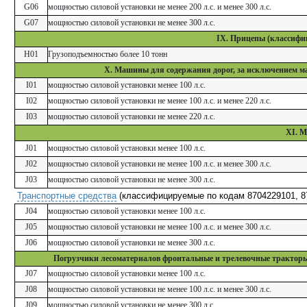
G06
мощностью силовой установки не менее 200 л.с. и менее 300 л.с.
G07
мощностью силовой установки не менее 300 л.с.
IX. Прицепы (классифиц
Н01
Грузоподъемностью более 10 тонн
X. Машины для содержания дорог, за исключением ма
I01
мощностью силовой установки менее 100 л.с.
I02
мощностью силовой установки не менее 100 л.с. и менее 220 л.с.
I03
мощностью силовой установки не менее 220 л.с.
XI. М
J01
мощностью силовой установки менее 100 л.с.
J02
мощностью силовой установки не менее 100 л.с. и менее 300 л.с.
J03
мощностью силовой установки не менее 300 л.с.
Транспортные средства
(классифицируемые по кодам 8704229101, 8
J04
мощностью силовой установки менее 100 л.с.
J05
мощностью силовой установки не менее 100 л.с. и менее 300 л.с.
J06
мощностью силовой установки не менее 300 л.с.
Погрузчики лесоматериалов фронтальные и трелевочные тракторы (с
J07
мощностью силовой установки менее 100 л.с.
J08
мощностью силовой установки не менее 100 л.с. и менее 300 л.с.
J09
мощностью силовой установки не менее 300 л.с.