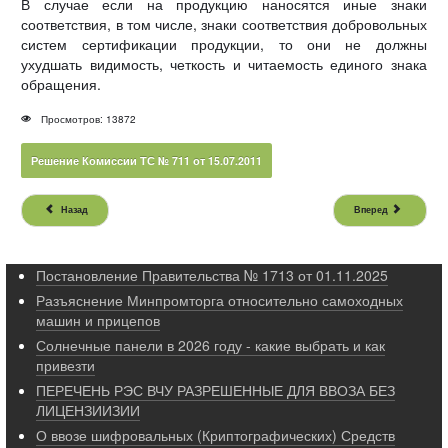
В случае если на продукцию наносятся иные знаки
соответствия, в том числе, знаки соответствия добровольных
систем сертификации продукции, то они не должны
ухудшать видимость, четкость и читаемость единого знака
обращения.
Просмотров: 13872
Решение Комиссии ТС № 711 от 15.07.2011
Назад
Вперед
Постановление Правительства № 1713 от 01.11.2025
Разъяснение Минпромторга относительно самоходных
машин и прицепов
Солнечные панели в 2026 году - какие выбрать и как
привезти
ПЕРЕЧЕНЬ РЭС ВЧУ РАЗРЕШЕННЫЕ ДЛЯ ВВОЗА БЕЗ
ЛИЦЕНЗИИЗИИ
О ввозе шифровальных (Криптографических) Средств