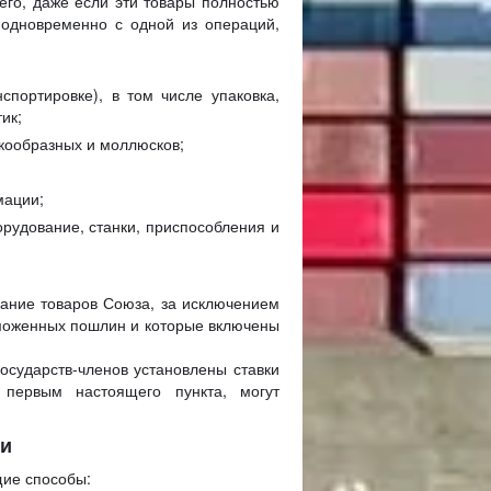
его, даже если эти товары полностью
 одновременно с одной из операций,
спортировке), в том числе упаковка,
ик;
акообразных и моллюсков;
мации;
орудование, станки, приспособления и
ание товаров Союза, за исключением
аможенных пошлин и которые включены
государств-членов установлены ставки
первым настоящего пункта, могут
ки
щие способы: