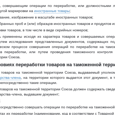
м, совершающим операции по переработке, или должностными л
угой маркировки на
иностранные товары
;
ание, изображение в масштабе иностранных товаров;
ранных проб и (или) образцов иностранных товаров и продуктов и
ки товаров, в том числе в виде серийных номеров;
ь применены исходя из характера товаров и совершаемых опер
утем исследования представленных документов, содержащих по
ческом процессе совершения операций по переработке на тамо
тов переработки, или путем проведения таможенного контрол
ории Союза.
словиях переработки товаров на таможенной тер
и товаров на таможенной территории Союза, выдаваемый уполном
арства-члена
, на территории которого выдается этот документ, 
епосредственно такие операции.
 товаров на таможенной территории Союза должен содержать свед
арства-члена, выдавшем документ;
;
епосредственно совершать операции по переработке на таможенно
тах их переработки (наименование, код в соответствии с Товарн