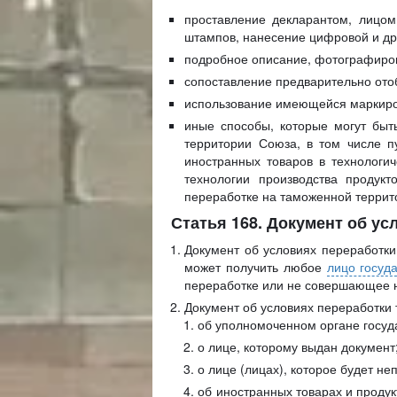
проставление декларантом, лицо
штампов, нанесение цифровой и др
подробное описание, фотографиров
сопоставление предварительно отоб
использование имеющейся маркиров
иные способы, которые могут быт
территории Союза, в том числе п
иностранных товаров в технологи
технологии производства продук
переработке на таможенной террит
Статья 168. Документ об у
Документ об условиях переработк
может получить любое
лицо госуд
переработке или не совершающее н
Документ об условиях переработки
об уполномоченном органе госуд
о лице, которому выдан документ
о лице (лицах), которое будет н
об иностранных товарах и продук