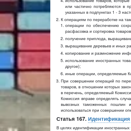
использование товаров, которые
или частично потребляются в п
указанных в подпунктах 1 - 3 нас
К операциям по переработке на та
операции по обеспечению сохран
расфасовка и сортировка товаров
получение приплода, выращивани
выращивание деревьев и иных ра
копирование и размножение инф
использование иностранных товар
другое);
иные операции, определяемые К
При совершении операций по пере
товаров, в отношении которых зак
в перечень, определяемый Комисси
Комиссия вправе определять случа
вывозных таможенных пошлин и
использоваться при совершении оп
Статья 167.
Идентификация
В целях идентификации иностранных т