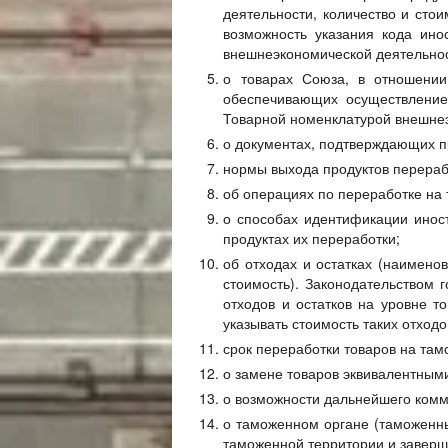
деятельности, количество и сто
возможность указания кода ино
внешнеэкономической деятельност
о товарах Союза, в отношении
обеспечивающих осуществление 
Товарной номенклатурой внешнеэк
о документах, подтверждающих п
нормы выхода продуктов перераб
об операциях по переработке на
о способах идентификации инос
продуктах их переработки;
об отходах и остатках (наимено
стоимость). Законодательством 
отходов и остатков на уровне т
указывать стоимость таких отходо
срок переработки товаров на та
о замене товаров эквивалентными
о возможности дальнейшего комм
о таможенном органе (таможенны
таможенной территории и заверш