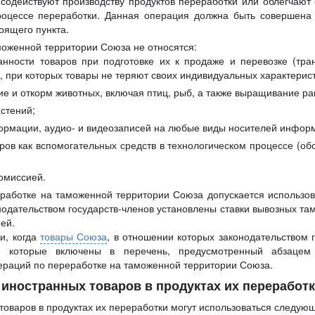
 содействуют производству продуктов переработки или облегчают 
роцессе переработки. Данная операция должна быть совершена
тоящего пункта.
моженной территории Союза не относятся:
ности товаров при подготовке их к продаже и перевозке (тран
, при которых товары не теряют своих индивидуальных характерист
е и откорм животных, включая птиц, рыб, а также выращивание р
стений;
ормации, аудио- и видеозаписей на любые виды носителей инфор
ов как вспомогательных средств в технологическом процессе (об
омиссией.
работке на таможенной территории Союза допускается использов
онодательством государств-членов установлены ставки вывозных т
ей.
и, когда
товары Союза
, в отношении которых законодательством 
 которые включены в перечень, предусмотренный абзацем 
ераций по переработке на таможенной территории Союза.
иностранных товаров в продуктах их переработ
оваров в продуктах их переработки могут использоваться следую