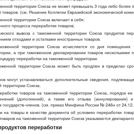
женной территории Союза не может превышать 3 года либо более
 товаров. (см. Решение Коллегии Евразийской экономической коми
енной территории Союза включает в себя:
нного процесса переработки товаров;
ческого вывоза с таможенной территории Союза продуктов пе
ением отходами и остатками иностранных товаров.
аможенной территории Союза исчисляется со дня помещения 
тории, а при таможенном декларировании товаров несколькими 
оцедуру переработки на таможенной территории.
оженной территории Союза может быть продлен в пределах срок
нов могут устанавливаться дополнительные сведения, подлежащ
й территории Союза.
еработки товаров на таможенной территории Союза, порядок ее 
енений (дополнений), а также его отзыва (аннулирования) и
 государств-членов. (см. приказ Минфина России № 246н от 24.12
и на товары в качестве документа об условиях переработки тов
 товаров на таможенной территории Союза указываются декларанто
продуктов переработки