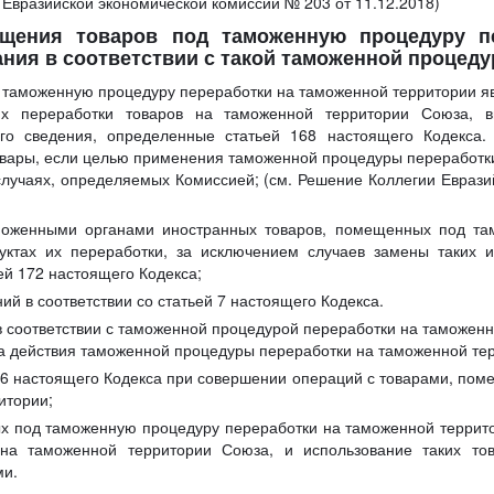
 Евразийской экономической комиссии № 203 от 11.12.2018)
ещения товаров под таможенную процедуру п
ания в соответствии с такой таможенной процед
 таможенную процедуру переработки на таможенной территории я
ях переработки товаров на таможенной территории Союза, 
го сведения, определенные статьей 168 настоящего Кодекса. 
овары, если целью применения таможенной процедуры переработк
 случаях, определяемых Комиссией; (см. Решение Коллегии Евраз
моженными органами иностранных товаров, помещенных под та
уктах их переработки, за исключением случаев замены таких 
ьей 172 настоящего Кодекса;
ий в соответствии со статьей 7 настоящего Кодекса.
в соответствии с таможенной процедурой переработки на таможенн
а действия таможенной процедуры переработки на таможенной те
66 настоящего Кодекса при совершении операций с товарами, по
итории;
 под таможенную процедуру переработки на таможенной территор
 на таможенной территории Союза, и использование таких т
ми.