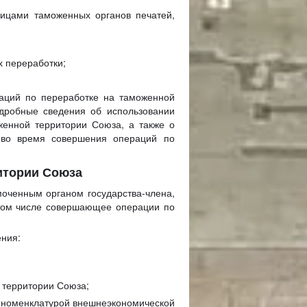
ицами таможенных органов печатей,
х переработки;
аций по переработке на таможенной
дробные сведения об использовании
женной территории Союза, а также о
я во время совершения операций по
ритории Союза
оченным органом государства-члена,
в том числе совершающее операции по
ения:
й территории Союза;
ой номенклатурой внешнеэкономической