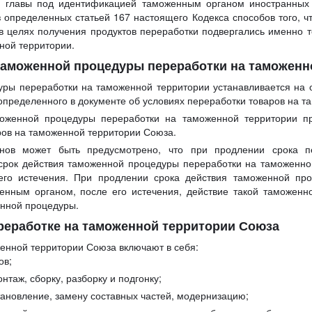
 главы под идентификацией таможенным органом иностранных т
 определенных статьей 167 настоящего Кодекса способов того, ч
в целях получения продуктов переработки подвергались именно
ной территории.
 таможенной процедуры переработки на таможенн
ры переработки на таможенной территории устанавливается на 
определенного в документе об условиях переработки товаров на т
моженной процедуры переработки на таможенной территории п
ров на таможенной территории Союза.
ленов может быть предусмотрено, что при продлении срока 
срок действия таможенной процедуры переработки на таможенно
его истечения. При продлении срока действия таможенной пр
женным органом, после его истечения, действие такой таможенн
енной процедуры.
ереработке на таможенной территории Союза
енной территории Союза включают в себя:
ов;
нтаж, сборку, разборку и подгонку;
тановление, замену составных частей, модернизацию;