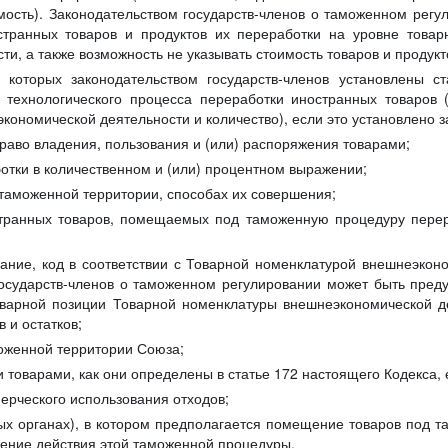
имость). Законодательством государств-членов о таможенном рег
странных товаров и продуктов их переработки на уровне това
и, а также возможность не указывать стоимость товаров и продукт
 которых законодательством государств-членов установлены с
технологического процесса переработки иностранных товаров (
ономической деятельности и количество), если это установлено з
раво владения, пользования и (или) распоряжения товарами;
отки в количественном и (или) процентном выражении;
 таможенной территории, способах их совершения;
транных товаров, помещаемых под таможенную процедуру перер
вание, код в соответствии с Товарной номенклатурой внешнеэконо
государств-членов о таможенном регулировании может быть пред
оварной позиции Товарной номенклатуры внешнеэкономической д
в и остатков;
моженной территории Союза;
 товарами, как они определены в статье 172 настоящего Кодекса, 
ерческого использования отходов;
х органах), в котором предполагается помещение товаров под 
ение действия этой таможенной процедуры.