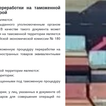
ереработки на таможенной
урой
вляются:
выданного уполномоченным органом
В качестве такого документа может
и на таможенной территории является
ийской экономической комиссии № 180
моженную процедуру переработки на
иностранных товаров эквивалентными
ой территории являются:
рритории;
мещенными под таможенную процедуру
ии, у лиц, указанных в документе об
оваров для совершения операций по