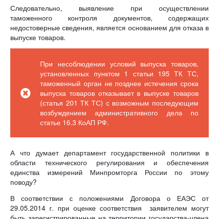
Следовательно, выявление при осуществлении
таможенного контроля документов, содержащих
недостоверные сведения, является основанием для отказа в
выпуске товаров.
При несоблюдении условий выпуска товаров,
установленных пунктом 1 статьи 195 ТК ТС,
таможенный орган не позднее истечения срока
выпуска товаров отказывает в выпуске товаров
(статья 201 ТК ТС) с возможным последующим
возбуждением административного дела по
статье 16.3 КоАП РФ.
А что думает департамент государственной политики в
области технического регулирования и обеспечения
единства измерений Минпромторга России по этому
поводу?
В соответствии с положениями Договора о ЕАЭС от
29.05.2014 г. при оценке соответствия заявителем могут
быть зарегистрированные на территории государства-члена