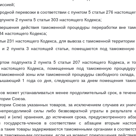
иссией;
одной перевозки в соответствии с пунктом 5 статьи 276 настоящег
пункте 2 пункта 5 статьи 303 настоящего Кодекса;
авершения действия таможенной процедуры переработки вне тамо
184 настоящего Кодекса;
татьи 231 настоящего Кодекса, для вывоза с таможенной территории
1 и 2 пункта 3 настоящей статьи, помещаются под таможенную 
ртом подпункта 2 пункта 5 статьи 207 настоящего Кодекса, и т
5 настоящего Кодекса, помещенные под таможенную процедуру
таможенной зоны или таможенной процедуры свободного склада,
вышающий 1 года со дня, следующего за днем помещения таких
нов может устанавливаться менее продолжительный срок, в течен
тории Союза.
тории Союза указанных товаров, за исключением случаев их уничт
непреодолимой силы либо безвозвратной утраты в результате 
вки) и (или) хранения, до истечения срока, предусмотренного аб
ом государств-членов в соответствии с абзацем вторым насто
а такие товары задерживаются таможенными органами в соответст
ся таможенными органами, если на момент прекращения действия