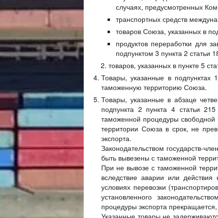
случаях, предусмотренных Ком
транспортных средств междунар
товаров Союза, указанных в под
продуктов переработки для з
подпунктом 3 пункта 2 статьи 
товаров, указанных в пункте 5 с
Товары, указанные в подпунктах 
таможенную территорию Союза.
Товары, указанные в абзаце четве
подпункта 2 пункта 4 статьи 21
таможенной процедуры свободной 
территории Союза в срок, не пре
экспорта.
Законодательством государств-чле
быть вывезены с таможенной терри
При не вывозе с таможенной терри
вследствие аварии или действия 
условиях перевозки (транспортиро
установленного законодательств
процедуры экспорта прекращается, 
Указанные товары не задерживают