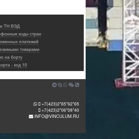
 и ТН ВЭД
ефонные коды стран
моженных платежей
ввозимыми товарами
о на борту
орта - код 10
+7(423)2*65*62*65
+7(423)2*06*08*40
iNFO@VINCULUM.RU