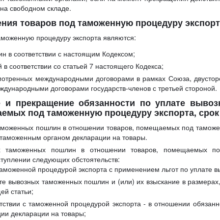
на свободном складе.
ения товаров под таможенную процедуру экспор
аможенную процедуру экспорта являются:
н в соответствии с настоящим Кодексом;
 в соответствии со статьей 7 настоящего Кодекса;
мотренных международными договорами в рамках Союза, двусто
ждународными договорами государств-членов с третьей стороной.
ие и прекращение обязанности по уплате выво
емых под таможенную процедуру экспорта, срок
аможенных пошлин в отношении товаров, помещаемых под таможен
 таможенным органом декларации на товары.
х таможенных пошлин в отношении товаров, помещаемых по
ступлении следующих обстоятельств:
 таможенной процедурой экспорта с применением льгот по уплате 
те вывозных таможенных пошлин и (или) их взыскание в размерах
ей статьи;
ветствии с таможенной процедурой экспорта - в отношении обязан
ции декларации на товары;