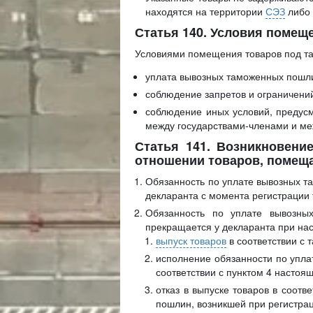
находятся на территории
СЭЗ
либо 
Статья 140. Условия помещ
Условиями помещения товаров под т
уплата вывозных таможенных пошли
соблюдение запретов и ограничений
соблюдение иных условий, предус
между государствами-членами и ме
Статья 141. Возникновен
отношении товаров, помеща
Обязанность по уплате вывозных т
декларанта с момента регистрации
Обязанность по уплате вывозны
прекращается у декларанта при на
выпуск товаров
в соответствии с
исполнение обязанности по упла
соответствии с пунктом 4 настоящ
отказ в выпуске товаров в соот
пошлин, возникшей при регистра