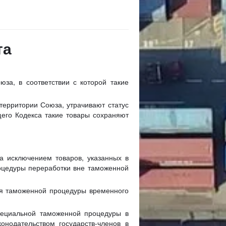
та
за, в соответствии с которой такие
ерритории Союза, утрачивают статус
щего Кодекса такие товары сохраняют
а исключением товаров, указанных в
роцедуры переработки вне таможенной
ия таможенной процедуры временного
пециальной таможенной процедуры в
онодательством государств-членов в