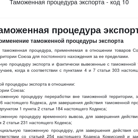
Таможенная процедура экспорта - код 10
аможенная процедура экспор
применение таможенной процедуры экспорта
 таможенная процедура, применяемая в отношении товаров Сою
рритории Союза для постоянного нахождения за ее пределами.
ую процедуру экспорта и фактически вывезенные с таможенной т
учаев, когда в соответствии с пунктами 4 и 7 статьи 303 настоя
й процедуры экспорта в отношении:
ории Союза:
оженную процедуру переработки вне таможенной территории, з
176 настоящего Кодекса, для завершения действия таможенной п
дпунктом 1 пункта 2 статьи 184 настоящего Кодекса;
оженную процедуру временного вывоза, для завершения действ
м 2 статьи 231 настоящего Кодекса;
ециальную таможенную процедуру, для завершения действия с
тветствии со статьей 254 настоящего Кодекса Комиссией и зак