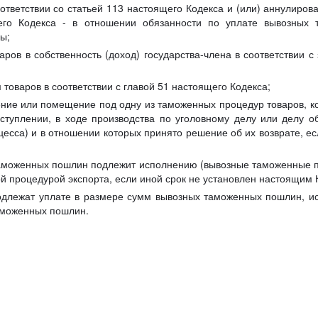
ответствии со статьей 113 настоящего Кодекса и (или) аннулирова
его Кодекса - в отношении обязанности по уплате вывозных
ы;
ов в собственность (доход) государства-члена в соответствии с 
оваров в соответствии с главой 51 настоящего Кодекса;
ие или помещение под одну из таможенных процедур товаров, к
ступлении, в ходе производства по уголовному делу или делу 
есса) и в отношении которых принято решение об их возврате, ес
таможенных пошлин подлежит исполнению (вывозные таможенные п
ой процедурой экспорта, если иной срок не установлен настоящим 
лежат уплате в размере сумм вывозных таможенных пошлин, ис
таможенных пошлин.